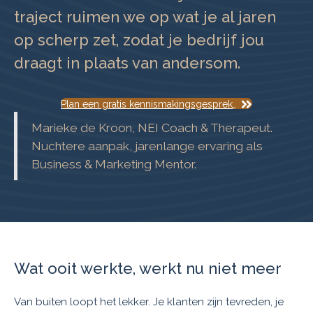
traject ruimen we op wat je al jaren
op scherp zet, zodat je bedrijf jou
draagt in plaats van andersom.
Plan een gratis kennismakingsgesprek
Marieke de Kroon, NEI Coach & Therapeut.
Nuchtere aanpak, jarenlange ervaring als
Business & Marketing Mentor.
Wat ooit werkte, werkt nu niet meer
Van buiten loopt het lekker. Je klanten zijn tevreden, je