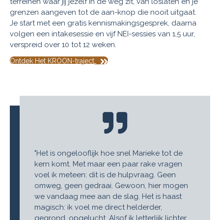
terreinen waar jij jezelf in de weg zit, van loslaten en je
grenzen aangeven tot de aan-knop die nooit uitgaat.
Je start met een gratis kennismakingsgesprek, daarna
volgen een intakesessie en vijf NEI-sessies van 1,5 uur,
verspreid over 10 tot 12 weken.
Ontdek Het KROON-traject
"Het is ongelooflijk hoe snel Marieke tot de
kern komt. Met maar een paar rake vragen
voel ik meteen: dit is de hulpvraag. Geen
omweg, geen gedraai. Gewoon, hier mogen
we vandaag mee aan de slag. Het is haast
magisch: ik voel me direct helderder,
gegrond, opgelucht. Alsof ik letterlijk lichter