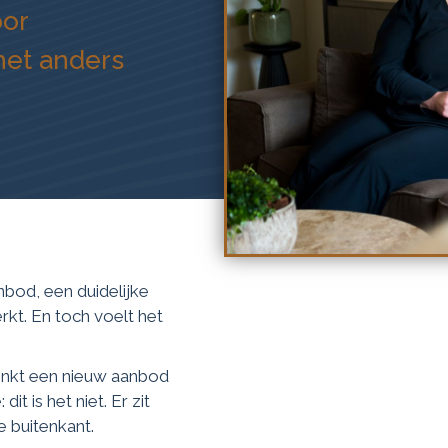
oor
het anders
nbod, een duidelijke
kt. En toch voelt het
.
denkt een nieuw aanbod
it is het niet. Er zit
de buitenkant.