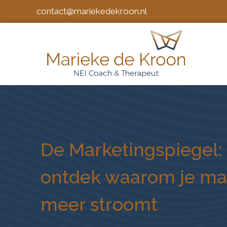
contact@mariekedekroon.nl
De Marketingspiegel:
ontdek waarom je mar
meer stroomt