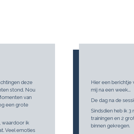
wachtingen deze
Hier een berichtje 
hten stond. Nou
mij na een week...
. Momenten van
De dag na de sessie
nog een grote
Sindsdien heb ik 3
trainingen en 2 gro
, waardoor ik
binnen gekregen.
at. Veel emoties