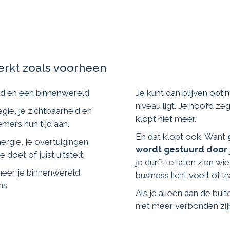
rkt zoals voorheen
ld en een binnenwereld.
Je kunt dan blijven opti
niveau ligt. Je hoofd ze
tegie, je zichtbaarheid en
klopt niet meer.
ers hun tijd aan.
En dat klopt ook. Want
energie, je overtuigingen
wordt gestuurd door
oet of juist uitstelt.
je durft te laten zien wi
neer je binnenwereld
business licht voelt of z
ns.
Als je alleen aan de buit
niet meer verbonden zi