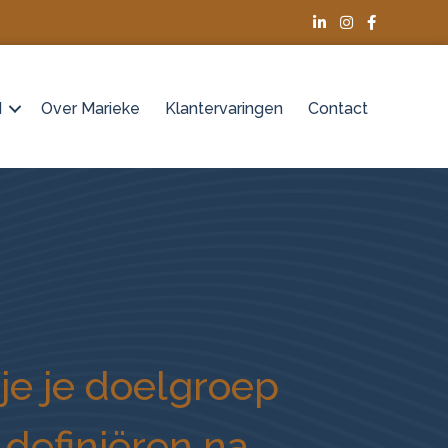
d
Over Marieke
Klantervaringen
Contact
je je doelgroep
definiëren na