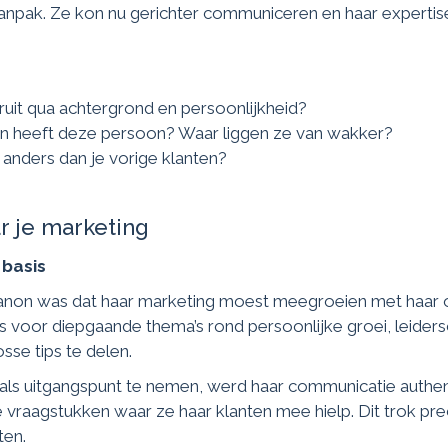
anpak. Ze kon nu gerichter communiceren en haar expertis
eruit qua achtergrond en persoonlijkheid?
n heeft deze persoon? Waar liggen ze van wakker?
nders dan je vorige klanten?
ar je marketing
 basis
Manon was dat haar marketing moest meegroeien met haar 
s voor diepgaande thema’s rond persoonlijke groei, leider
sse tips te delen.
als uitgangspunt te nemen, werd haar communicatie authent
vraagstukken waar ze haar klanten mee hielp. Dit trok preci
ten.