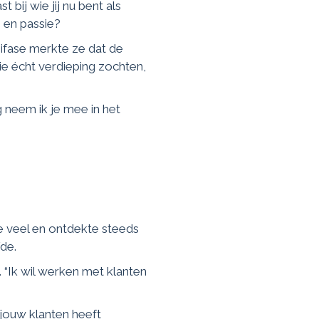
bij wie jij nu bent als
 en passie?
ifase merkte ze dat de
ie écht verdieping zochten,
 neem ik je mee in het
e veel en ontdekte steeds
fde.
. “Ik wil werken met klanten
 jouw klanten heeft