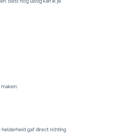
n. Best nog lastig kan ik je
e maken:
 helderheid gaf direct richting