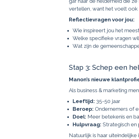
gaf haar de helderheid die ze 
vertellen, want het voelt ook
Reflectievragen voor jou:
Wie inspireert jou het mee
Welke specifieke vragen wil
Wat zijn de gemeenschappeli
Stap 3: Schep een he
Manon’s nieuwe klantprofi
Als business & marketing men
Leeftijd:
35-50 jaar
Beroep:
Ondernemers of er
Doel:
Meer betekenis en bal
Hulpvraag:
Strategisch en 
Natuurlijk is haar uiteindelij