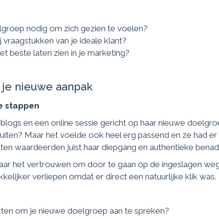
groep nodig om zich gezien te voelen?
j vraagstukken van je ideale klant?
t beste laten zien in je marketing?
jn je nieuwe aanpak
e stappen
logs en een online sessie gericht op haar nieuwe doelgr
iten? Maar het voelde ook heel erg passend en ze had er z
nten waardeerden juist haar diepgang en authentieke benad
haar het vertrouwen om door te gaan op de ingeslagen we
elijker verliepen omdat er direct een natuurlijke klik was.
etten om je nieuwe doelgroep aan te spreken?