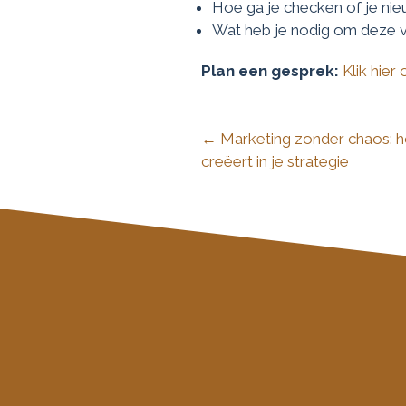
Hoe ga je checken of je ni
Wat heb je nodig om deze v
Plan een gesprek:
Klik hie
← Marketing zonder chaos: ho
Posts
creëert in je strategie
navigation