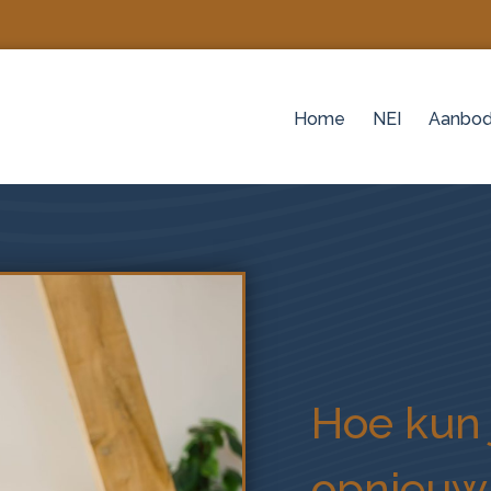
Home
NEI
Aanbo
Hoe kun 
opnieuw 