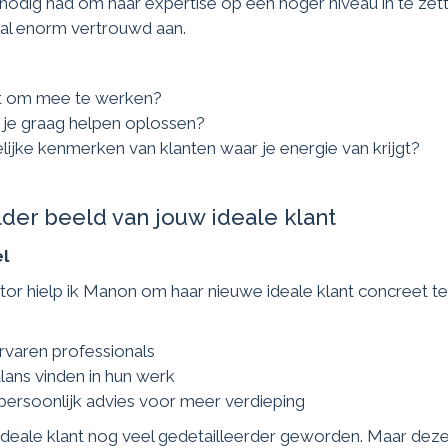
nodig had om haar expertise op een hoger niveau in te zette
 al enorm vertrouwd aan.
st om mee te werken?
 je graag helpen oplossen?
jke kenmerken van klanten waar je energie van krijgt?
lder beeld van jouw ideale klant
el
tor hielp ik Manon om haar nieuwe ideale klant concreet t
varen professionals
ans vinden in hun werk
persoonlijk advies voor meer verdieping
ke ideale klant nog veel gedetailleerder geworden. Maar deze