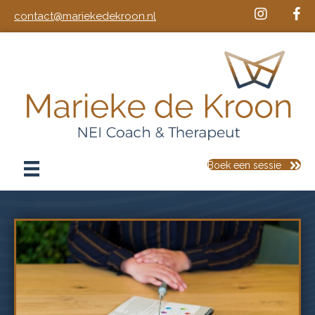
contact@mariekedekroon.nl
Boek een sessie