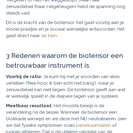
‘vergeten’ of had het weggestopt, maar haar
zenuwstelsel (haar celgeheugen) hield de spanning nog
steeds vast.
Dit is de kracht van de biotensor: het gaat voorbij aan je
mooie praatjes en je sociaal wenselijke antwoorden. Het
gaat direct naar
de kern
.
3 Redenen waarom de biotensor een
betrouwbaar instrument is
Voorbij de ratio:
Je kunt mij met je woorden van alles
vertellen (‘Nee hoor, ik ben echt niet bang’), maar je
zenuwstelsel kan niet liegen. De biotensor geeft aan wat
er werkelijk speelt in de diepere lagen van je systeem.
Meetbaar resultaat:
Het mooiste bewijs is de
verandering na de sessie. Wanneer de biotensor een
blokkade aanwijst en we deze met NEI neutraliseren, zien
we dat fysieke symptomen zoals
paniekaanvallen
of
rugpijn afnemen. Dat is de ultieme validatie van de