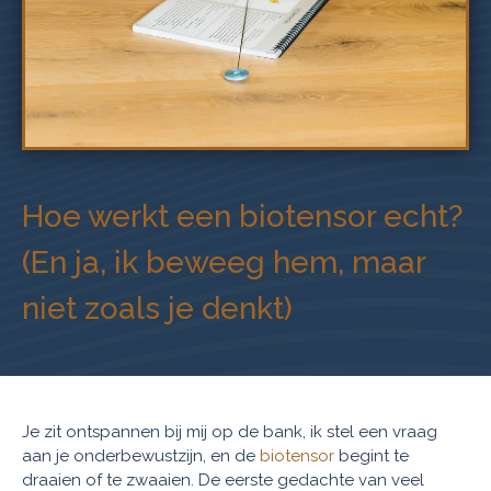
Hoe werkt een biotensor echt?
(En ja, ik beweeg hem, maar
niet zoals je denkt)
Je zit ontspannen bij mij op de bank, ik stel een vraag
aan je onderbewustzijn, en de
biotensor
begint te
draaien of te zwaaien. De eerste gedachte van veel