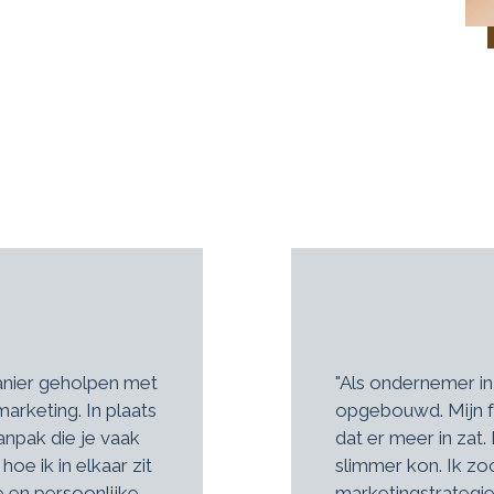
anier geholpen met
"Als ondernemer in
arketing. In plaats
opgebouwd. Mijn f
anpak die je vaak
dat er meer in zat.
hoe ik in elkaar zit
slimmer kon. Ik zo
e en persoonlijke
marketingstrategi