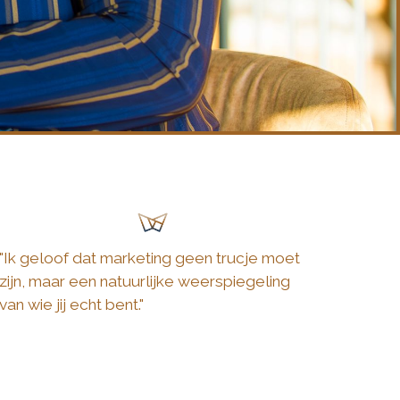
"Ik geloof dat marketing geen trucje moet
zijn, maar een natuurlijke weerspiegeling
van wie jij echt bent."