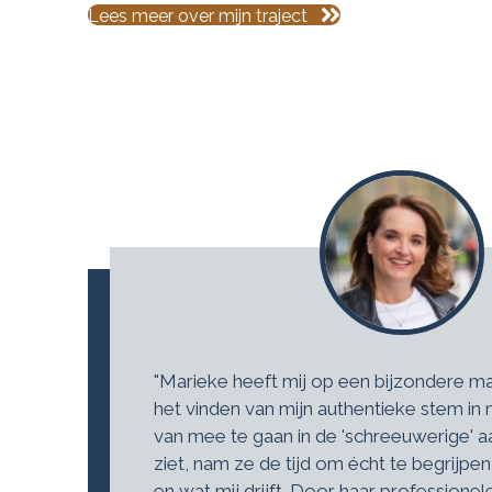
Lees meer over mijn traject
"Marieke heeft mij op een bijzondere m
het vinden van mijn authentieke stem in m
van mee te gaan in de 'schreeuwerige' a
ziet, nam ze de tijd om écht te begrijpen 
en wat mij drijft. Door haar professionel