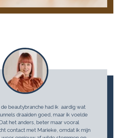
 de beautybranche had ik aardig wat
unnels draaiden goed, maar ik voelde
 Dat het anders, beter maar vooral
cht contact met Marieke, omdat ik mijn
e weer opnieuw af wilde stemmen op