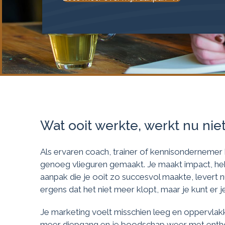
Wat ooit werkte, werkt nu nie
Als ervaren coach, trainer of kennisondernemer
genoeg vlieguren gemaakt. Je maakt impact, he
aanpak die je ooit zo succesvol maakte, levert n
ergens dat het niet meer klopt, maar je kunt er j
Je marketing voelt misschien leeg en oppervlakki
meer diepgang en je boodschap weer met entho