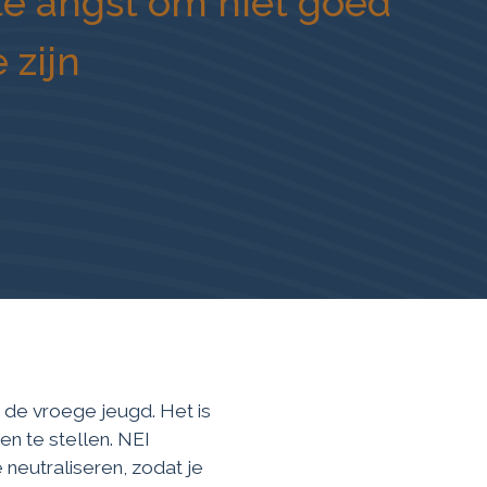
e angst om niet goed
 zijn
 de vroege jeugd. Het is
n te stellen. NEI
e neutraliseren, zodat je