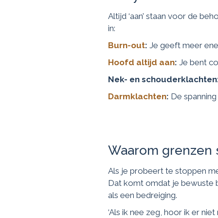
Altijd ‘aan’ staan voor de beh
in:
Burn-out
:
Je geeft meer ener
Hoofd altijd aan
:
Je bent co
Nek- en schouderklachten
Darmklachten
:
De spanning v
Waarom grenzen st
Als je probeert te stoppen m
Dat komt omdat je bewuste br
als een bedreiging.
‘Als ik nee zeg, hoor ik er nie