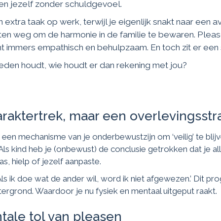
gen jezelf zonder schuldgevoel.
 extra taak op werk, terwijl je eigenlijk snakt naar een 
ften weg om de harmonie in de familie te bewaren. Pleas
t immers empathisch en behulpzaam. En toch zit er een
vreden houdt, wie houdt er dan rekening met jou?
araktertrek, maar een overlevingsstr
 een mechanisme van je onderbewustzijn om ‘veilig’ te blijve
Als kind heb je (onbewust) de conclusie getrokken dat je al
as, hielp of jezelf aanpaste.
‘Als ik doe wat de ander wil, word ik niet afgewezen.’ Dit 
tergrond. Waardoor je nu fysiek en mentaal uitgeput raakt.
tale tol van pleasen