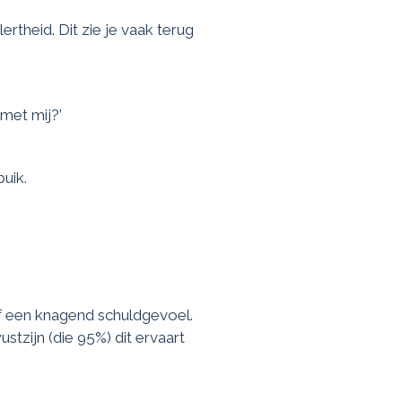
rtheid. Dit zie je vaak terug
 met mij?’
buik.
of een knagend schuldgevoel.
tzijn (die 95%) dit ervaart