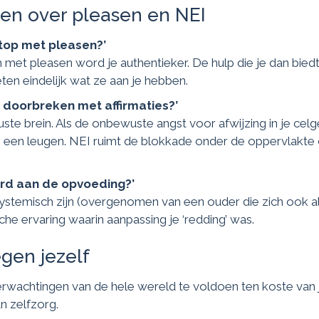
en over pleasen en NEI
stop met pleasen?’
met pleasen word je authentieker. De hulp die je dan biedt 
en eindelijk wat ze aan je hebben.
f doorbreken met affirmaties?’
ste brein. Als de onbewuste angst voor afwijzing in je celg
s een leugen. NEI ruimt de blokkade onder de oppervlakte 
eerd aan de opvoeding?’
ystemisch zijn (overgenomen van een ouder die zich ook alt
che ervaring waarin aanpassing je ‘redding’ was.
tegen jezelf
verwachtingen van de hele wereld te voldoen ten koste van
n zelfzorg.