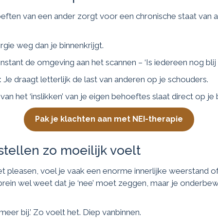
oeften van een ander zorgt voor een chronische staat van ale
gie weg dan je binnenkrijgt.
nstant de omgeving aan het scannen – ‘Is iedereen nog blij
:
Je draagt letterlijk de last van anderen op je schouders.
an het ‘inslikken’ van je eigen behoeftes slaat direct op je 
Pak je klachten aan met NEI-therapie
ellen zo moeilijk voelt
et pleasen, voel je vaak een enorme innerlijke weerstand 
ein wel weet dat je ‘nee’ moet zeggen, maar je onderbewus
t meer bij.’ Zo voelt het. Diep vanbinnen.