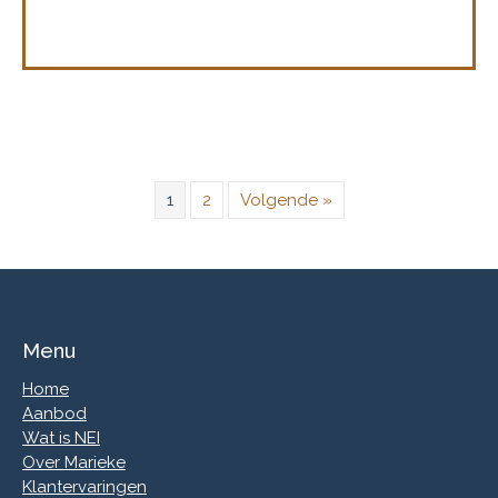
1
2
Volgende »
Menu
Home
Aanbod
Wat is NEI
Over Marieke
Klantervaringen